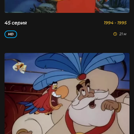
45 серия
1994 - 1995
21 м
HD