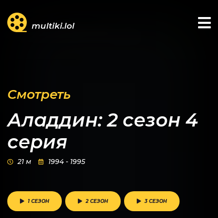
multiki.lol
Смотреть
Аладдин: 2 сезон 4
серия
21 м
1994 - 1995
1 СЕЗОН
2 СЕЗОН
3 СЕЗОН