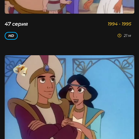
47 серия
1994 - 1995
21 м
HD