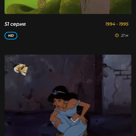
51 серия
1994 - 1995
21 м
HD