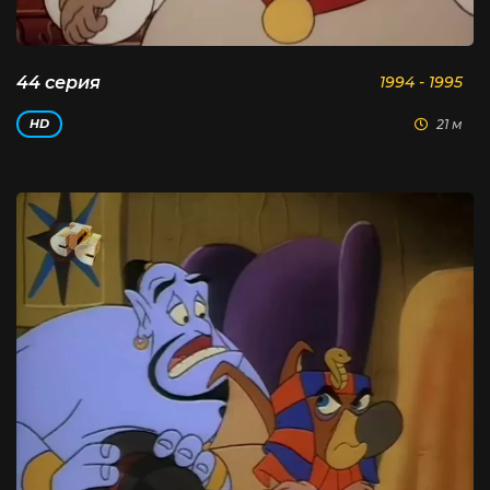
44 серия
1994 - 1995
21 м
HD