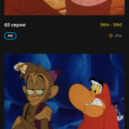
65 серия
1994 - 1995
21 м
HD