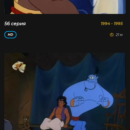
56 серия
1994 - 1995
21 м
HD