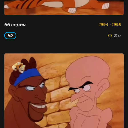
66 серия
1994 - 1995
21 м
HD