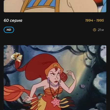
60 серия
1994 - 1995
21 м
HD