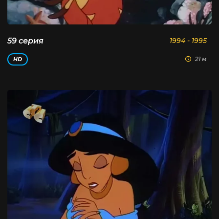
59 серия
1994 - 1995
21 м
HD