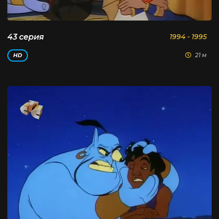
43 серия
1994 - 1995
21 м
HD