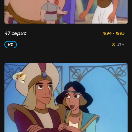
47 серия
1994 - 1995
21 м
HD