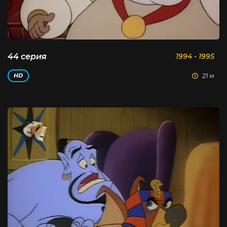
44 серия
1994 - 1995
21 м
HD