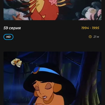
59 серия
1994 - 1995
21 м
HD