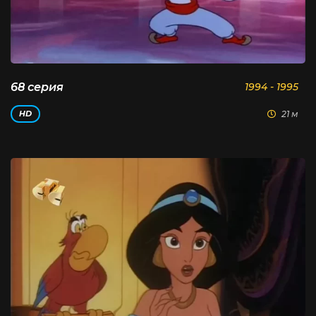
68 серия
1994 - 1995
21 м
HD