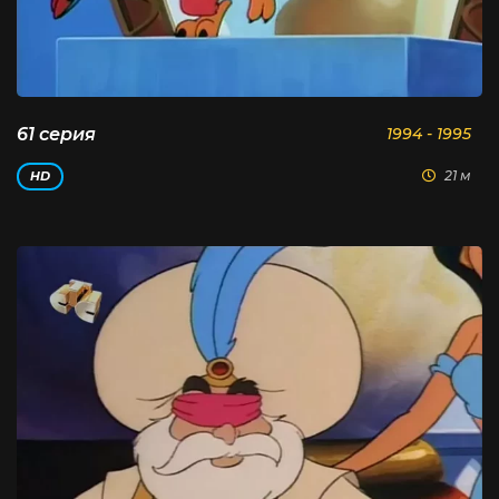
61 серия
1994 - 1995
21 м
HD