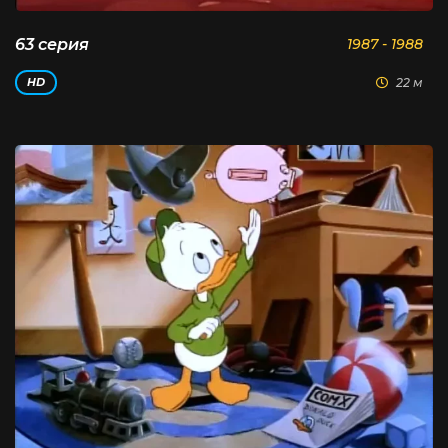
63 серия
1987 - 1988
22 м
HD