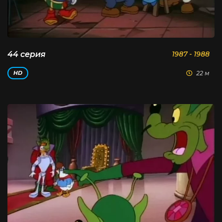
44 серия
1987 - 1988
22 м
HD