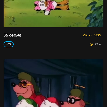
38 серия
1987 - 1988
22 м
HD