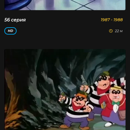
56 серия
1987 - 1988
22 м
HD