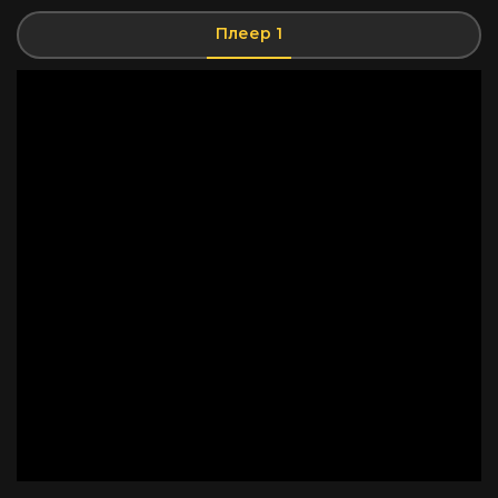
Плеер 1