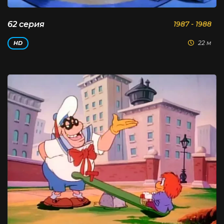
62 серия
1987 - 1988
22 м
HD