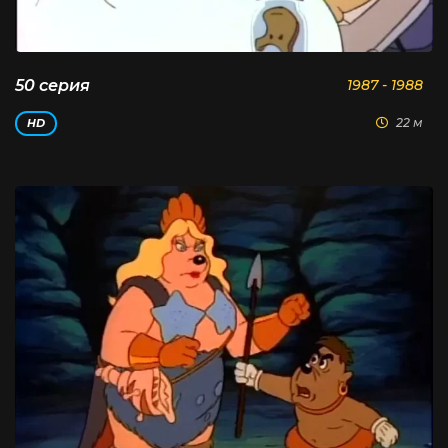
50 серия
1987 - 1988
22 м
HD