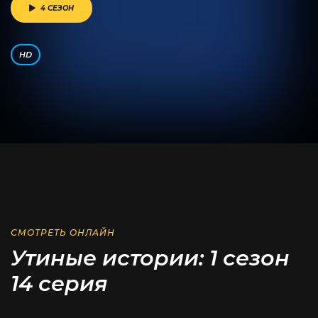
4 СЕЗОН
HD
СМОТРЕТЬ ОНЛАЙН
Утиные истории: 1 сезон
14 серия