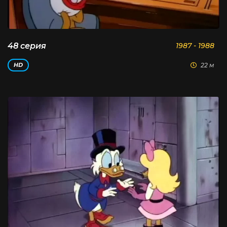
48 серия
1987 - 1988
22 м
HD