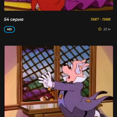
54 серия
1987 - 1988
22 м
HD