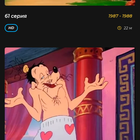
61 серия
1987 - 1988
22 м
HD