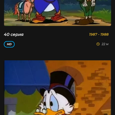
40 серия
1987 - 1988
22 м
HD