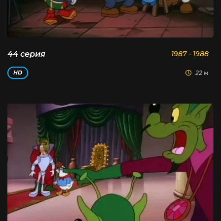
44 серия
1987 - 1988
22 м
HD