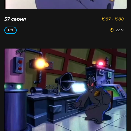
57 серия
1987 - 1988
22 м
HD