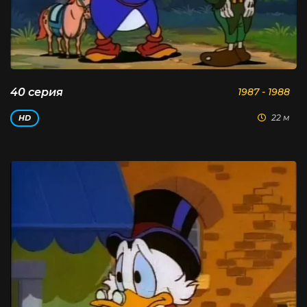
40 серия
1987 - 1988
22 м
HD