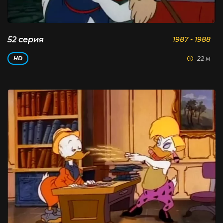
52 серия
1987 - 1988
22 м
HD