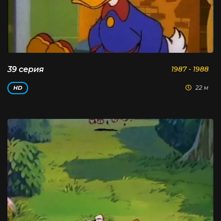
39 серия
1987 - 1988
22 м
HD