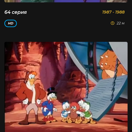
64 серия
1987 - 1988
22 м
HD