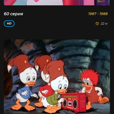
60 серия
1987 - 1988
22 м
HD