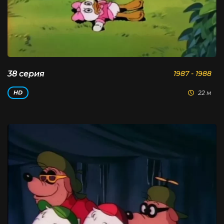
38 серия
1987 - 1988
22 м
HD