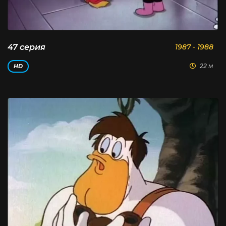
47 серия
1987 - 1988
22 м
HD