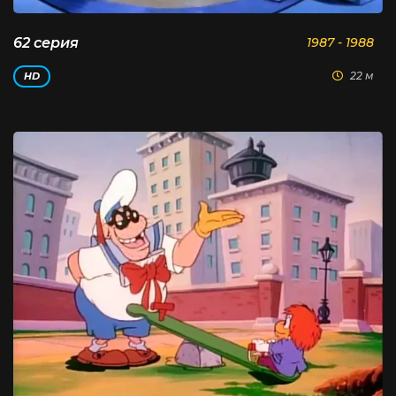
62 серия
1987 - 1988
22 м
HD