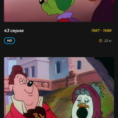
43 серия
1987 - 1988
22 м
HD