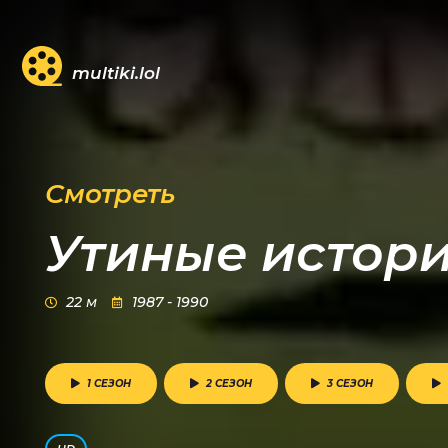
multiki.lol
Смотреть
Утиные истории
22 м
1987 - 1990
1 СЕЗОН
2 СЕЗОН
3 СЕЗОН