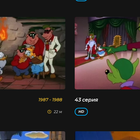
1987 - 1988
43 серия
22 м
HD