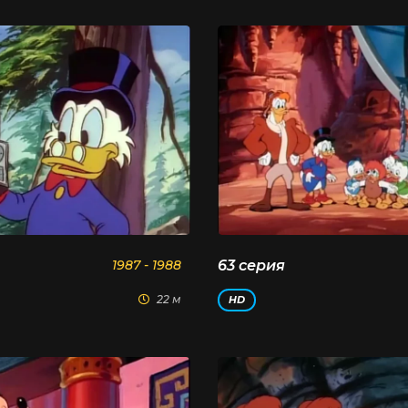
1987 - 1988
63 серия
22 м
HD