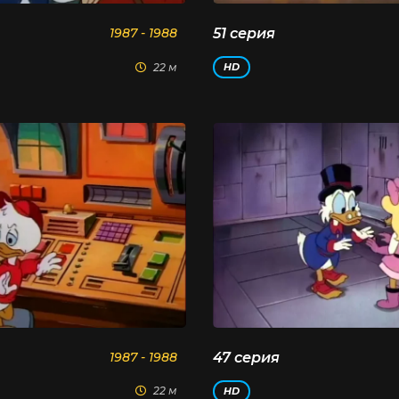
1987 - 1988
51 серия
22 м
HD
1987 - 1988
47 серия
22 м
HD