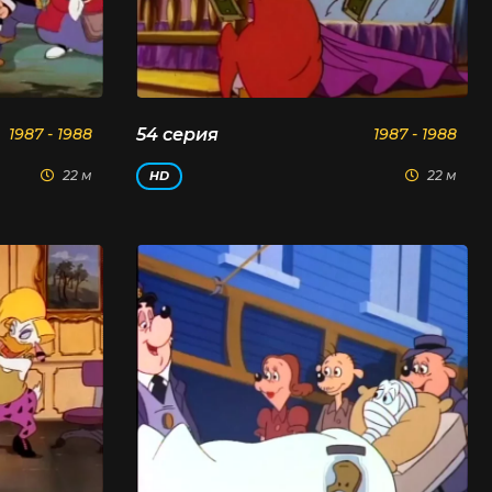
1987 - 1988
54 серия
1987 - 1988
22 м
22 м
HD