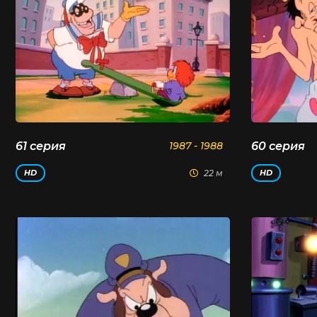
61 серия
1987 - 1988
60 серия
22 м
HD
HD