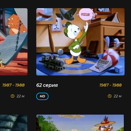
1987 - 1988
62 серия
1987 - 1988
22 м
22 м
HD