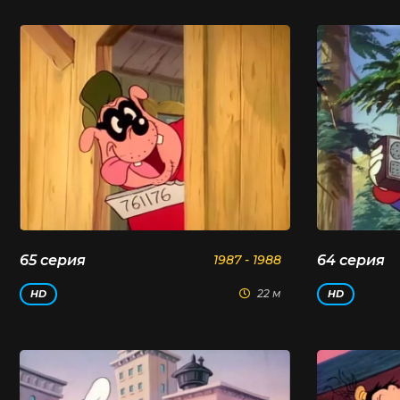
65 серия
1987 - 1988
64 серия
22 м
HD
HD