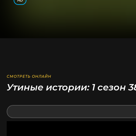
HD
СМОТРЕТЬ ОНЛАЙН
Утиные истории: 1 сезон 3