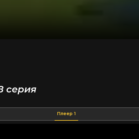
8 серия
Плеер 1