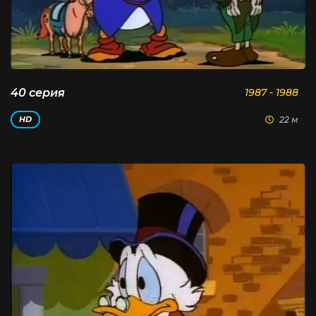
40 серия
1987 - 1988
22 м
HD