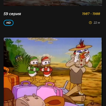
59 серия
1987 - 1988
22 м
HD