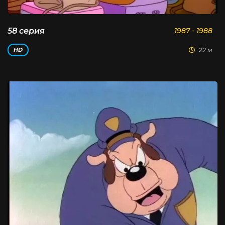
58 серия
1987 - 1988
22 м
HD