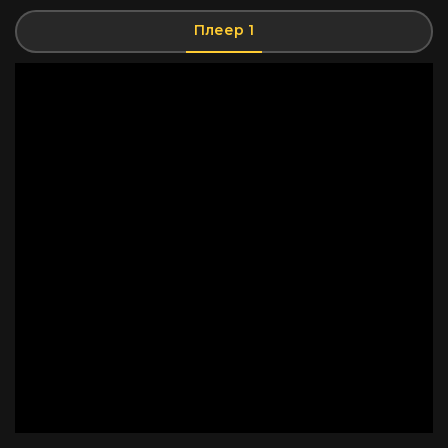
Плеер 1