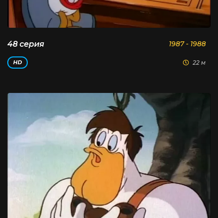
48 серия
1987 - 1988
22 м
HD