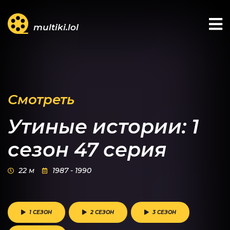
multiki.lol
Смотреть
Утиные истории: 1
сезон 47 серия
22 м
1987 - 1990
1 СЕЗОН
2 СЕЗОН
3 СЕЗОН