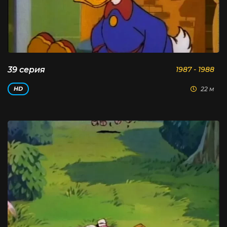
39 серия
1987 - 1988
22 м
HD