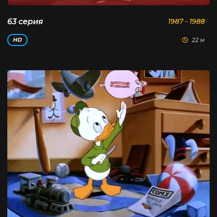
63 серия
1987 - 1988
22 м
HD