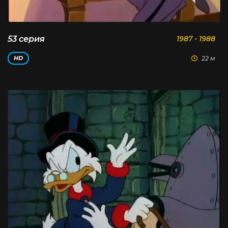
53 серия
1987 - 1988
22 м
HD