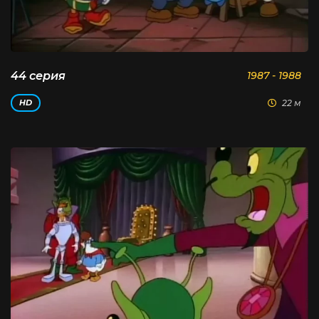
44 серия
1987 - 1988
22 м
HD