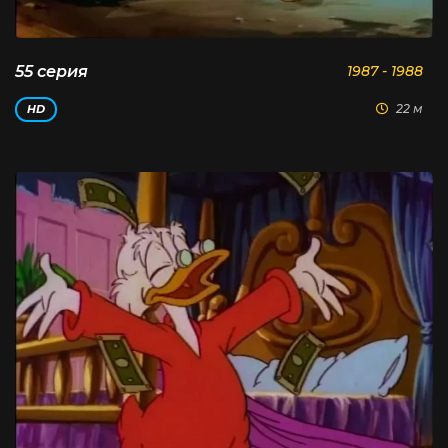
55 серия
1987 - 1988
22 м
HD