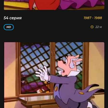
54 серия
1987 - 1988
22 м
HD