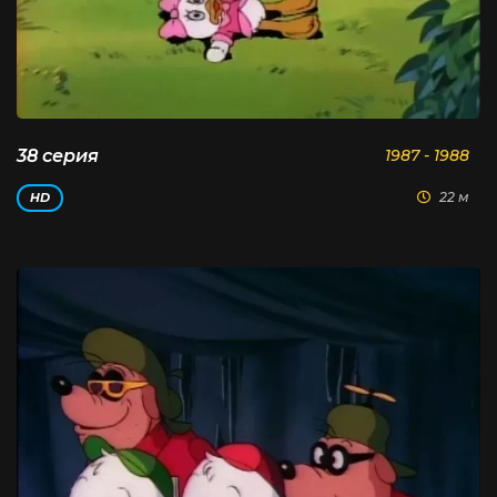
38 серия
1987 - 1988
22 м
HD