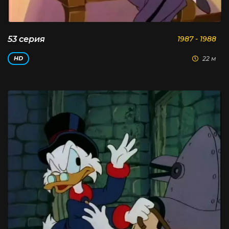
53 серия
1987 - 1988
22 м
HD