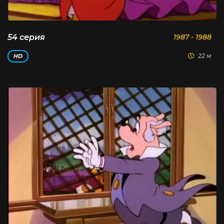
54 серия
1987 - 1988
22 м
HD