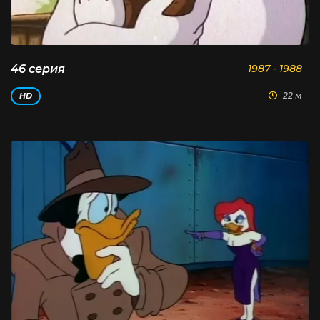
46 серия
1987 - 1988
22 м
HD