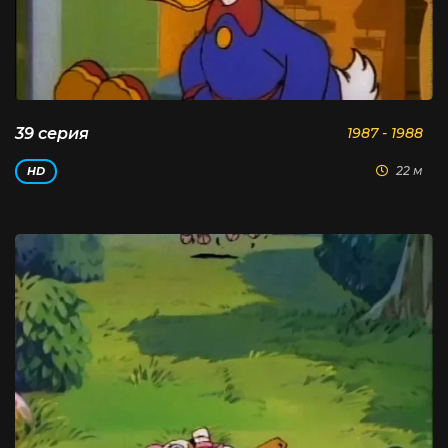
39 серия
1987 - 1988
22 м
HD