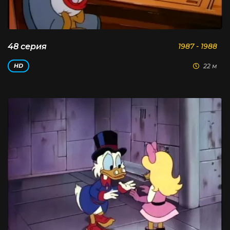
48 серия
1987 - 1988
22 м
HD