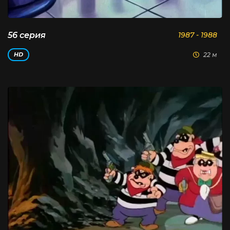
56 серия
1987 - 1988
22 м
HD