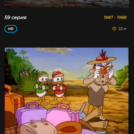
59 серия
1987 - 1988
22 м
HD