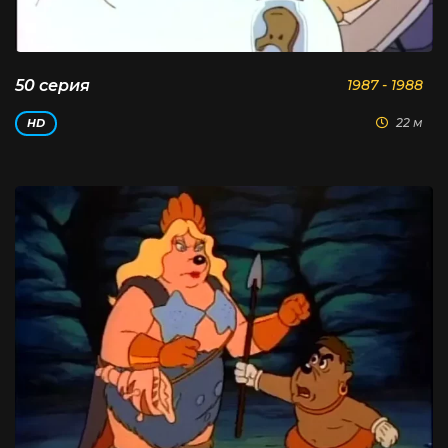
50 серия
1987 - 1988
22 м
HD