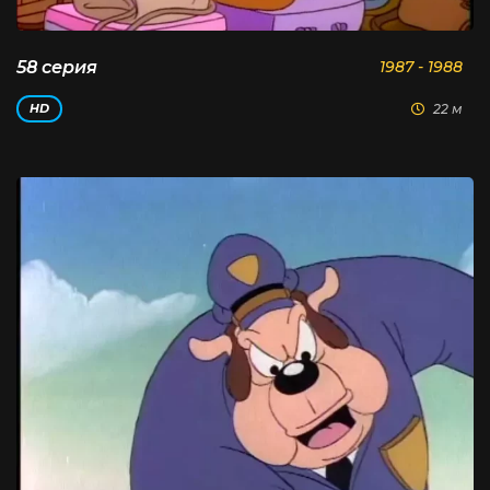
58 серия
1987 - 1988
22 м
HD