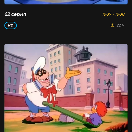
62 серия
1987 - 1988
22 м
HD