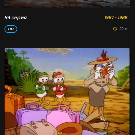
59 серия
1987 - 1988
22 м
HD