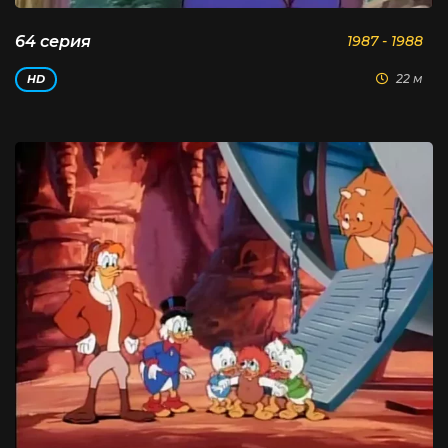
64 серия
1987 - 1988
22 м
HD