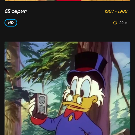
65 серия
1987 - 1988
22 м
HD