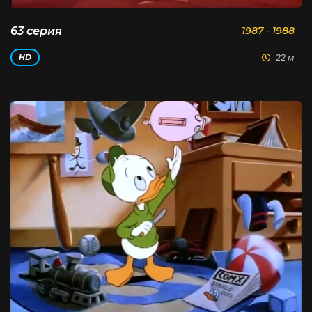
63 серия
1987 - 1988
22 м
HD