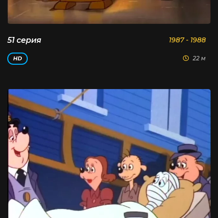
51 серия
1987 - 1988
22 м
HD