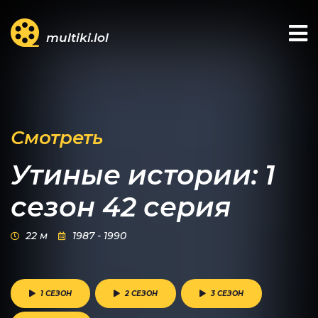
multiki.lol
Смотреть
Утиные истории: 1
сезон 42 серия
22 м
1987 - 1990
1 СЕЗОН
2 СЕЗОН
3 СЕЗОН