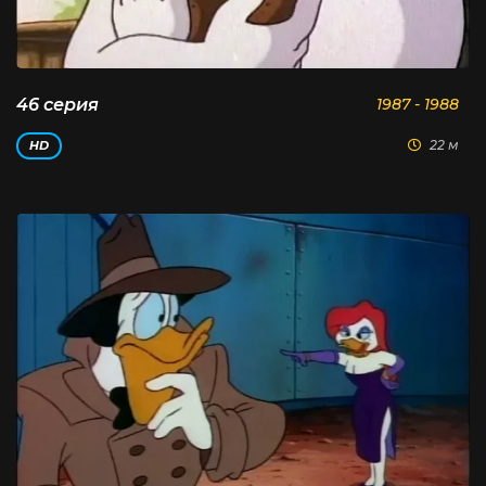
46 серия
1987 - 1988
22 м
HD