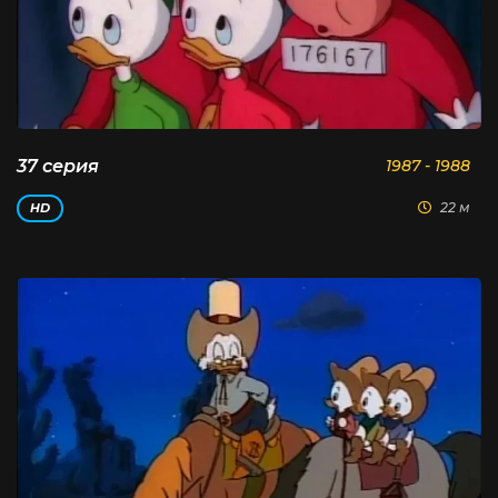
37 серия
1987 - 1988
22 м
HD