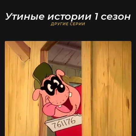
Утиные истории 1 сезон
ДРУГИЕ СЕРИИ