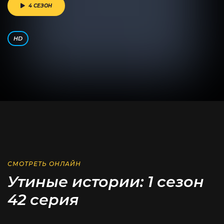
4 СЕЗОН
HD
СМОТРЕТЬ ОНЛАЙН
Утиные истории: 1 сезон
42 серия