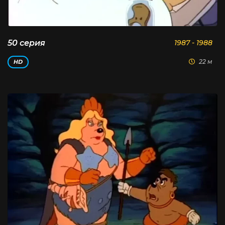
50 серия
1987 - 1988
22 м
HD