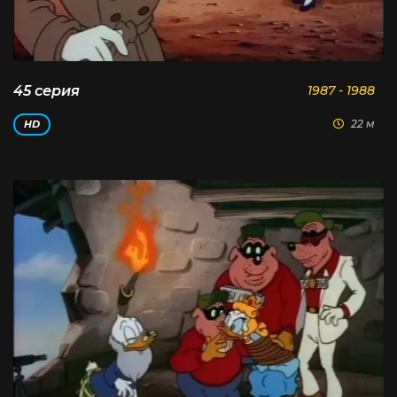
45 серия
1987 - 1988
22 м
HD