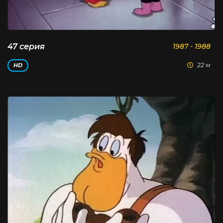
47 серия
1987 - 1988
22 м
HD