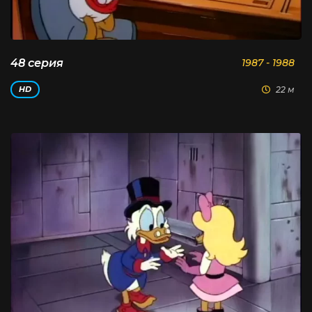
48 серия
1987 - 1988
22 м
HD