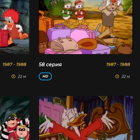
1987 - 1988
58 серия
1987 - 1988
22 м
22 м
HD