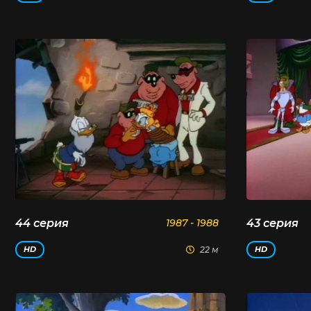
44 серия
1987 - 1988
43 серия
22 м
HD
HD