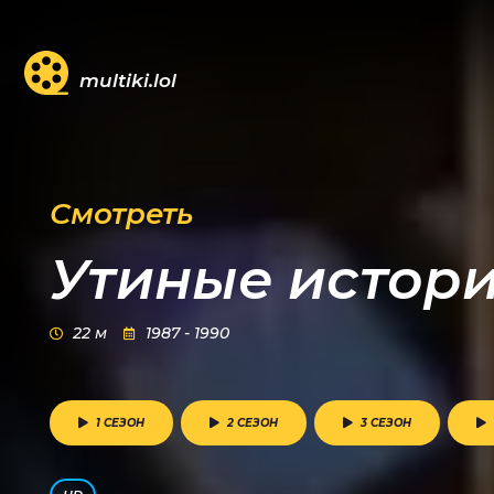
multiki.lol
Смотреть
Утиные истории
22 м
1987 - 1990
1 СЕЗОН
2 СЕЗОН
3 СЕЗОН