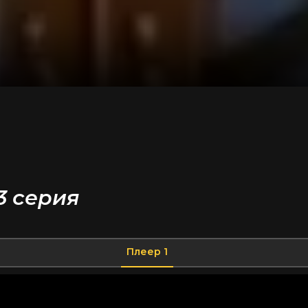
3 серия
Плеер 1