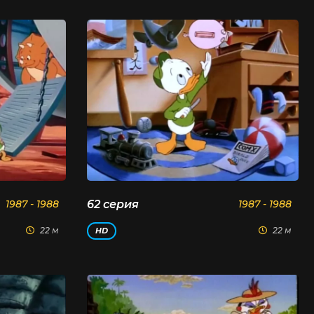
1987 - 1988
62 серия
1987 - 1988
22 м
22 м
HD