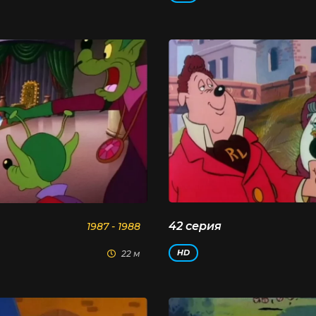
42 серия
1987 - 1988
HD
22 м