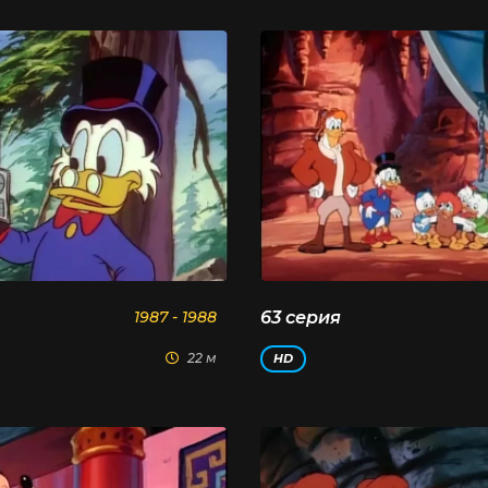
1987 - 1988
63 серия
22 м
HD