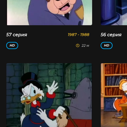
57 серия
1987 - 1988
56 серия
22 м
HD
HD