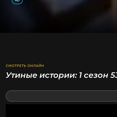
HD
СМОТРЕТЬ ОНЛАЙН
Утиные истории: 1 сезон 5