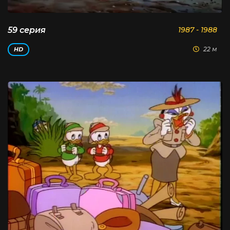
59 серия
1987 - 1988
22 м
HD