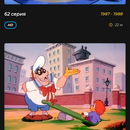
62 серия
1987 - 1988
22 м
HD