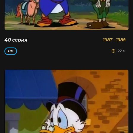
40 серия
1987 - 1988
22 м
HD