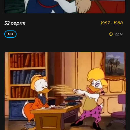
52 серия
1987 - 1988
22 м
HD