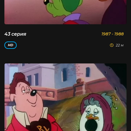
43 серия
1987 - 1988
22 м
HD