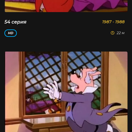
54 серия
1987 - 1988
22 м
HD