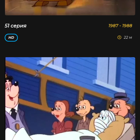
51 серия
1987 - 1988
22 м
HD