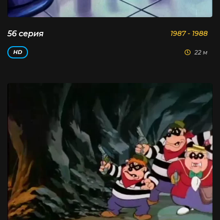
56 серия
1987 - 1988
22 м
HD