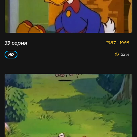
39 серия
1987 - 1988
22 м
HD