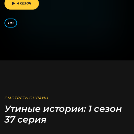
4 СЕЗОН
HD
СМОТРЕТЬ ОНЛАЙН
Утиные истории: 1 сезон
37 серия