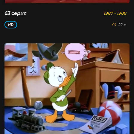
63 серия
1987 - 1988
22 м
HD